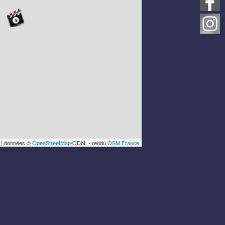
| données ©
OpenStreetMap
/ODbL - rendu
OSM France