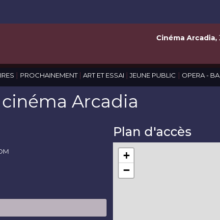
Cinéma Arcadia,
|
|
|
|
IRES
PROCHAINEMENT
ART ET ESSAI
JEUNE PUBLIC
OPERA - BA
e cinéma Arcadia
Plan d'accès
IOM
+
−