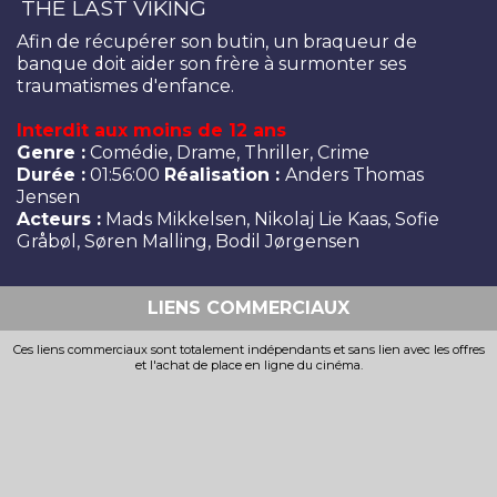
THE LAST VIKING
Afin de récupérer son butin, un braqueur de
banque doit aider son frère à surmonter ses
traumatismes d'enfance.
Interdit aux moins de 12 ans
Genre :
Comédie, Drame, Thriller, Crime
Durée :
01:56:00
Réalisation :
Anders Thomas
Jensen
Acteurs :
Mads Mikkelsen, Nikolaj Lie Kaas, Sofie
Gråbøl, Søren Malling, Bodil Jørgensen
LIENS COMMERCIAUX
Ces liens commerciaux sont totalement indépendants et sans lien avec les offres
et l'achat de place en ligne du cinéma.