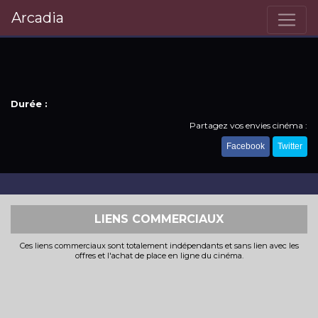
Arcadia
Durée :
Partagez vos envies cinéma :
Facebook
Twitter
LIENS COMMERCIAUX
Ces liens commerciaux sont totalement indépendants et sans lien avec les
offres et l'achat de place en ligne du cinéma.