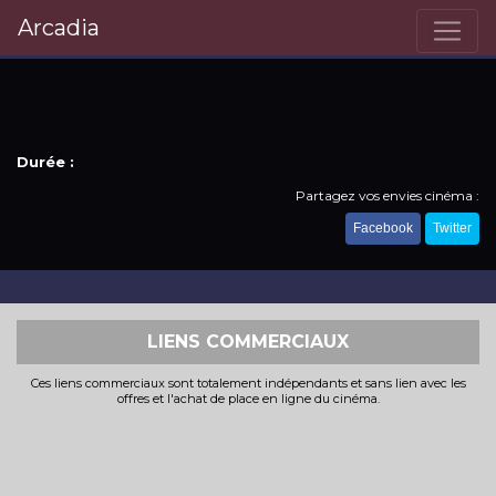
Arcadia
Durée :
Partagez vos envies cinéma :
Facebook
Twitter
LIENS COMMERCIAUX
Ces liens commerciaux sont totalement indépendants et sans lien avec les
offres et l'achat de place en ligne du cinéma.