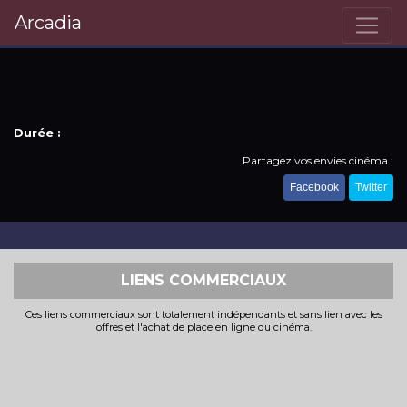
Arcadia
Durée :
Partagez vos envies cinéma :
Facebook
Twitter
LIENS COMMERCIAUX
Ces liens commerciaux sont totalement indépendants et sans lien avec les
offres et l'achat de place en ligne du cinéma.