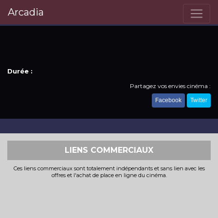
Arcadia
Durée :
Partagez vos envies cinéma :
Facebook
Twitter
LIENS COMMERCIAUX
Ces liens commerciaux sont totalement indépendants et sans lien avec les
offres et l'achat de place en ligne du cinéma.