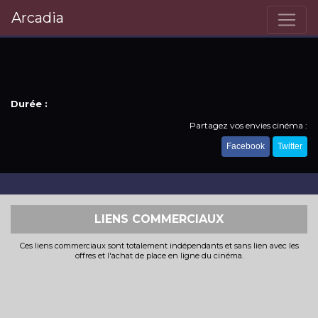
Arcadia
Durée :
Partagez vos envies cinéma :
Facebook
Twitter
LIENS COMMERCIAUX
Ces liens commerciaux sont totalement indépendants et sans lien avec les
offres et l'achat de place en ligne du cinéma.