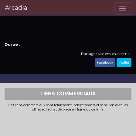
Arcadia
Durée :
Partagez vos envies cinéma :
Facebook
Twitter
LIENS COMMERCIAUX
Ces liens commerciaux sont totalement indépendants et sans lien avec les
offres et l'achat de place en ligne du cinéma.