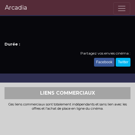
Arcadia
Durée :
Partagez vos envies cinéma :
Facebook
Twitter
LIENS COMMERCIAUX
Ces liens commerciaux sont totalement indépendants et sans lien avec les
offres et l'achat de place en ligne du cinéma.