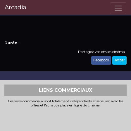
Arcadia
Durée :
Partagez vos envies cinéma :
Facebook
Twitter
LIENS COMMERCIAUX
Ces liens commerciaux sont totalement indépendants et sans lien avec les
offres et l'achat de place en ligne du cinéma.