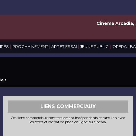
Cinéma Arcadia,
|
|
|
|
IRES
PROCHAINEMENT
ART ET ESSAI
JEUNE PUBLIC
OPERA - BA
e :
LIENS COMMERCIAUX
Ces liens commerciaux sont totalement indépendants et sans lien avec
les offres et l'achat de place en ligne du cinéma.