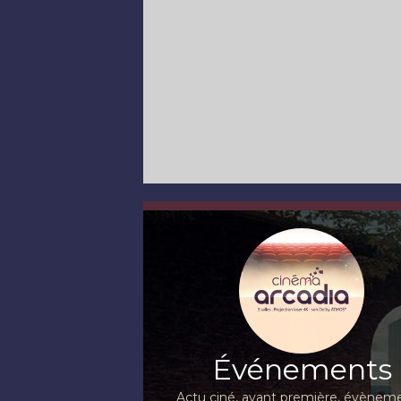
Événements
Actu ciné, avant première, évèneme