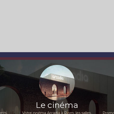
Le cinéma
nts,
Votre cinéma Arcadia à Riom, les salles,
Promot