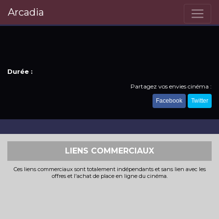
Arcadia
Durée :
Partagez vos envies cinéma :
Facebook
Twitter
LIENS COMMERCIAUX
Ces liens commerciaux sont totalement indépendants et sans lien avec les
offres et l'achat de place en ligne du cinéma.