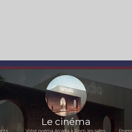
Le cinéma
nts,
Votre cinéma Arcadia à Riom, les salles,
Promot