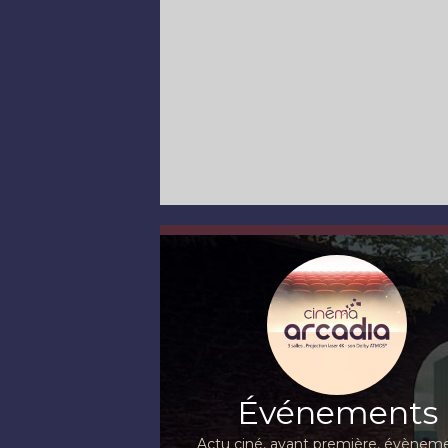
Événements
Actu ciné, avant première, évèneme