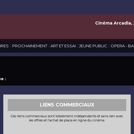
Cinéma Arcadia,
|
|
|
|
IRES
PROCHAINEMENT
ART ET ESSAI
JEUNE PUBLIC
OPERA - BA
e :
LIENS COMMERCIAUX
Ces liens commerciaux sont totalement indépendants et sans lien avec
les offres et l'achat de place en ligne du cinéma.