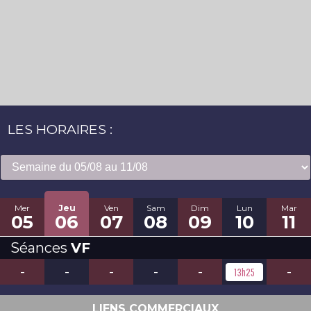
LES HORAIRES :
Mer
Jeu
Ven
Sam
Dim
Lun
Mar
05
06
07
08
09
10
11
Séances
VF
-
-
-
-
-
-
13h25
LIENS COMMERCIAUX