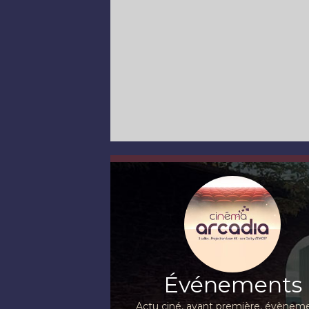
Événements
Actu ciné, avant première, évèneme