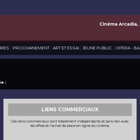
Cinéma Arcadia,
|
|
|
|
IRES
PROCHAINEMENT
ART ET ESSAI
JEUNE PUBLIC
OPERA - BA
e :
LIENS COMMERCIAUX
Ces liens commerciaux sont totalement indépendants et sans lien avec
les offres et l'achat de place en ligne du cinéma.