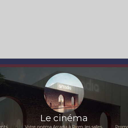
Le cinéma
nts,
Votre cinéma Arcadia à Riom, les salles,
Promot