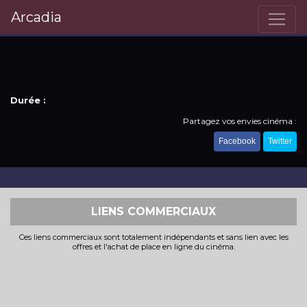
Arcadia
Durée :
Partagez vos envies cinéma :
Facebook
Twitter
LIENS COMMERCIAUX
Ces liens commerciaux sont totalement indépendants et sans lien avec les
offres et l'achat de place en ligne du cinéma.