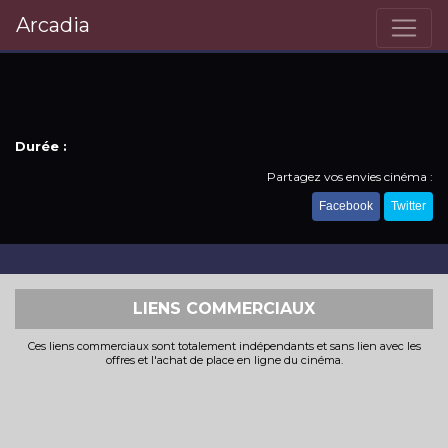
Arcadia
Durée :
Partagez vos envies cinéma :
Facebook
Twitter
LIENS COMMERCIAUX
Ces liens commerciaux sont totalement indépendants et sans lien avec les
offres et l'achat de place en ligne du cinéma.