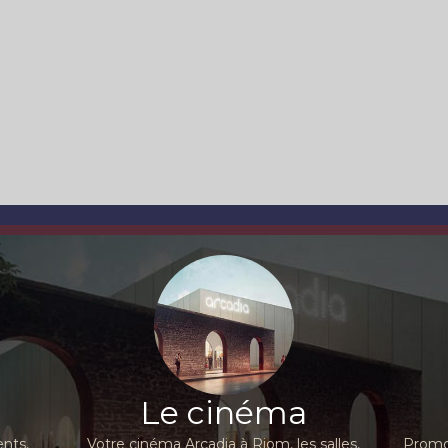
Le cinéma
nts,
Votre cinéma Arcadia à Riom, les salles,
Promot