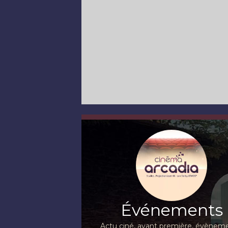
Événements
Actu ciné, avant première, évèneme