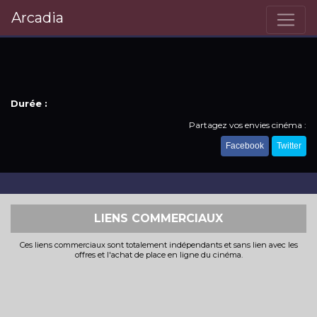
Arcadia
Durée :
Partagez vos envies cinéma :
Facebook
Twitter
LIENS COMMERCIAUX
Ces liens commerciaux sont totalement indépendants et sans lien avec les
offres et l'achat de place en ligne du cinéma.