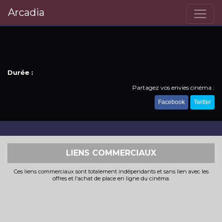
Arcadia
Durée :
Partagez vos envies cinéma :
Facebook
Twitter
LIENS COMMERCIAUX
Ces liens commerciaux sont totalement indépendants et sans lien avec les
offres et l'achat de place en ligne du cinéma.