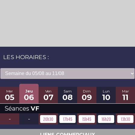
LES HORAIRES :
Mer
Jeu
Ven
Sam
Dim
Lun
Mar
05
06
07
08
09
10
11
Séances
VF
-
-
20h30
17h45
15h45
16h20
13h30
LIENS COMMERCIAUX