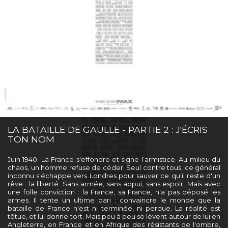
LA BATAILLE DE GAULLE - PARTIE 2 : J'ÉCRIS
TON NOM
Juin 1940. La France s'effondre et signe l’armistice. Au milieu du
chaos, un homme refuse de céder. Seul contre tous, ce général
inconnu s'échappe vers Londres pour sauver ce qu'il reste d'un
rêve : la liberté. Sans armée, sans appui, sans espoir. Mais avec
une folle conviction : la France, sa France, n'a pas déposé les
armes. Il tente un ultime pari : convaincre le monde que la
bataille de France n'est ni terminée, ni perdue. La réalité est
têtue, et lui donne tort. Mais peu à peu se lèvent autour de lui en
Angleterre, en France et en Afrique des résistants de l'ombre,