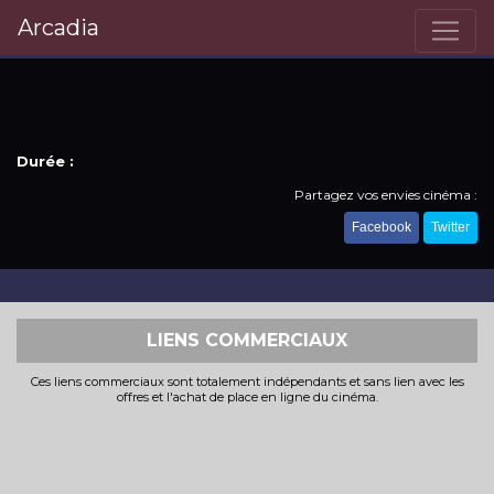
Arcadia
Durée :
Partagez vos envies cinéma :
Facebook
Twitter
LIENS COMMERCIAUX
Ces liens commerciaux sont totalement indépendants et sans lien avec les
offres et l'achat de place en ligne du cinéma.