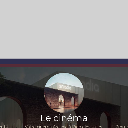
Le cinéma
nts,
Votre cinéma Arcadia à Riom, les salles,
Promot