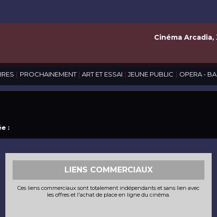
Cinéma Arcadia,
|
|
|
|
IRES
PROCHAINEMENT
ART ET ESSAI
JEUNE PUBLIC
OPERA - BA
e :
LIENS COMMERCIAUX
Ces liens commerciaux sont totalement indépendants et sans lien avec
les offres et l'achat de place en ligne du cinéma.