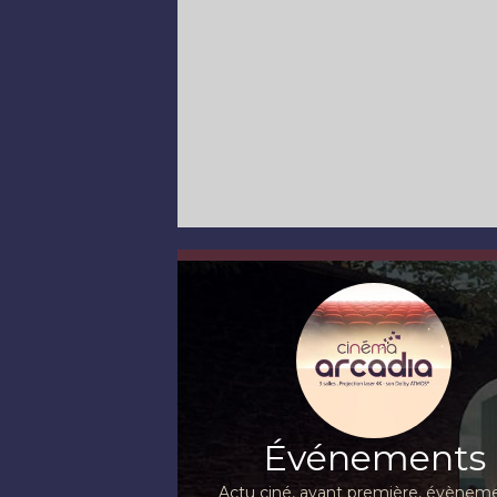
Événements
Actu ciné, avant première, évèneme