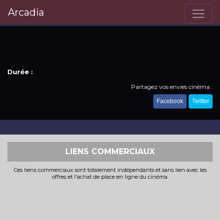
Arcadia
Durée :
Partagez vos envies cinéma :
Facebook
Twitter
LIENS COMMERCIAUX
Ces liens commerciaux sont totalement indépendants et sans lien avec les
offres et l'achat de place en ligne du cinéma.