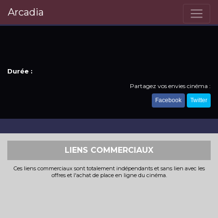
Arcadia
Durée :
Partagez vos envies cinéma :
Facebook
Twitter
LIENS COMMERCIAUX
Ces liens commerciaux sont totalement indépendants et sans lien avec les
offres et l'achat de place en ligne du cinéma.