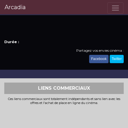
Arcadia
Durée :
Partagez vos envies cinéma :
Facebook
Twitter
LIENS COMMERCIAUX
Ces liens commerciaux sont totalement indépendants et sans lien avec les
offres et l'achat de place en ligne du cinéma.