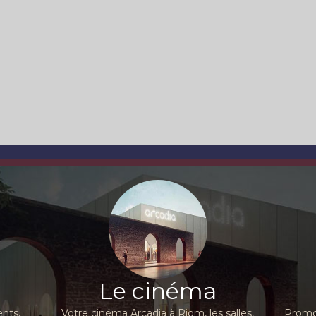
Le cinéma
nts,
Votre cinéma Arcadia à Riom, les salles,
Promot