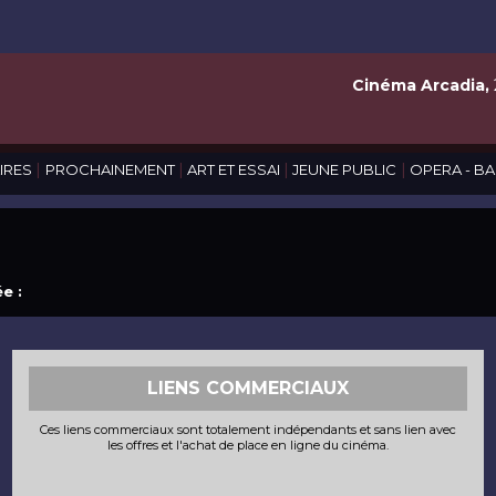
Cinéma Arcadia,
|
|
|
|
IRES
PROCHAINEMENT
ART ET ESSAI
JEUNE PUBLIC
OPERA - BA
e :
LIENS COMMERCIAUX
Ces liens commerciaux sont totalement indépendants et sans lien avec
les offres et l'achat de place en ligne du cinéma.