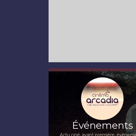
Événements
Actu ciné, avant première, évèneme