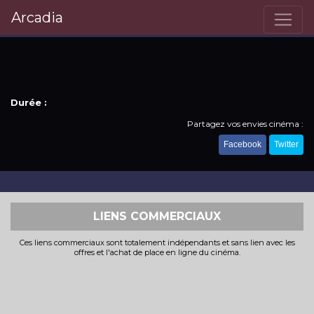
Arcadia
Durée :
Partagez vos envies cinéma :
Facebook
Twitter
LIENS COMMERCIAUX
Ces liens commerciaux sont totalement indépendants et sans lien avec les
offres et l'achat de place en ligne du cinéma.