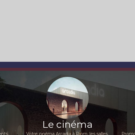
Le cinéma
nts,
Votre cinéma Arcadia à Riom, les salles,
Promot