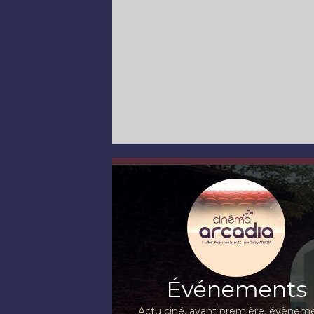
Événements
Actu ciné, avant première, évèneme