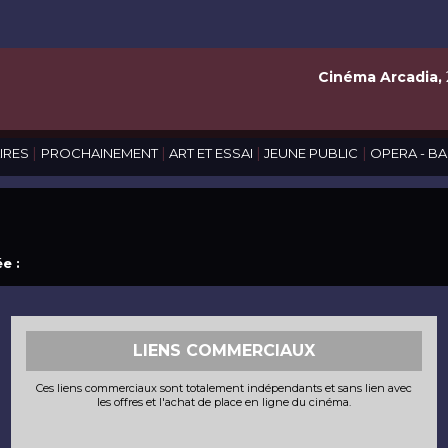
Cinéma Arcadia,
|
|
|
|
IRES
PROCHAINEMENT
ART ET ESSAI
JEUNE PUBLIC
OPERA - BA
e :
LIENS COMMERCIAUX
Ces liens commerciaux sont totalement indépendants et sans lien avec
les offres et l'achat de place en ligne du cinéma.