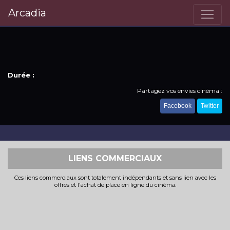
Arcadia
Durée :
Partagez vos envies cinéma :
Facebook
Twitter
LIENS COMMERCIAUX
Ces liens commerciaux sont totalement indépendants et sans lien avec les
offres et l'achat de place en ligne du cinéma.