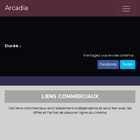
Arcadia
Durée :
Partagez vos envies cinéma :
Facebook
Twitter
LIENS COMMERCIAUX
Ces liens commerciaux sont totalement indépendants et sans lien avec les
offres et l'achat de place en ligne du cinéma.