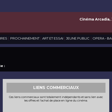
Cinéma Arcadia,
|
|
|
|
IRES
PROCHAINEMENT
ART ET ESSAI
JEUNE PUBLIC
OPERA - BA
e :
LIENS COMMERCIAUX
Ces liens commerciaux sont totalement indépendants et sans lien avec
les offres et l'achat de place en ligne du cinéma.