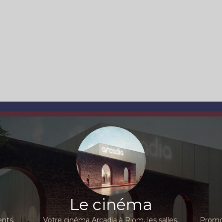
Le cinéma
nts,
Votre cinéma Arcadia à Riom, les salles,
Promot