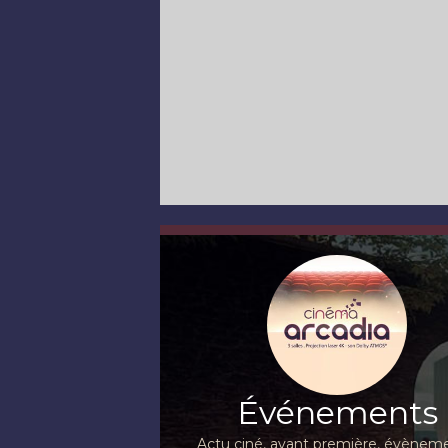
Événements
Actu ciné, avant première, évèneme