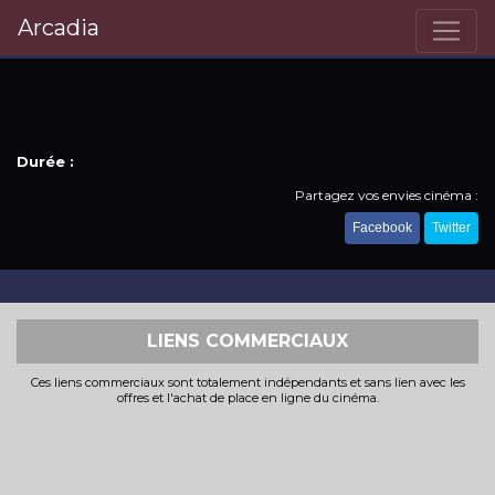
Arcadia
Durée :
Partagez vos envies cinéma :
Facebook
Twitter
LIENS COMMERCIAUX
Ces liens commerciaux sont totalement indépendants et sans lien avec les
offres et l'achat de place en ligne du cinéma.