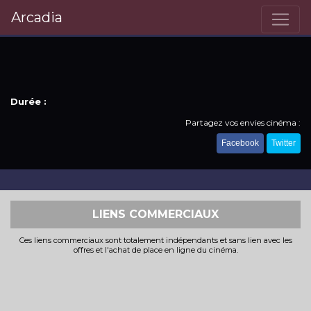
Arcadia
Durée :
Partagez vos envies cinéma :
Facebook
Twitter
LIENS COMMERCIAUX
Ces liens commerciaux sont totalement indépendants et sans lien avec les
offres et l'achat de place en ligne du cinéma.