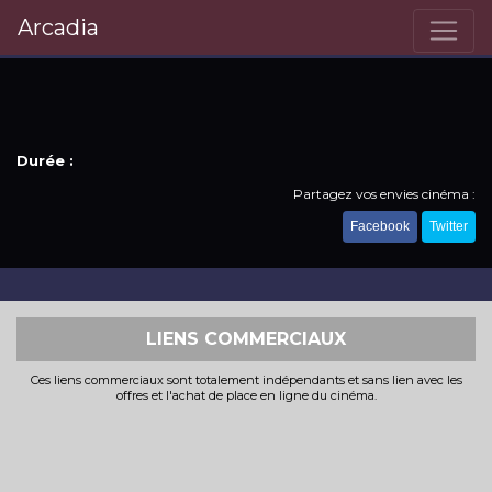
Arcadia
Durée :
Partagez vos envies cinéma :
Facebook
Twitter
LIENS COMMERCIAUX
Ces liens commerciaux sont totalement indépendants et sans lien avec les
offres et l'achat de place en ligne du cinéma.