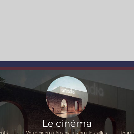
Le cinéma
nts,
Votre cinéma Arcadia à Riom, les salles,
Promot