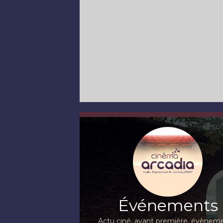
Événements
Actu ciné, avant première, évèneme