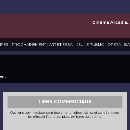
Cinéma Arcadia,
|
|
|
|
IRES
PROCHAINEMENT
ART ET ESSAI
JEUNE PUBLIC
OPERA - BA
e :
LIENS COMMERCIAUX
Ces liens commerciaux sont totalement indépendants et sans lien avec
les offres et l'achat de place en ligne du cinéma.